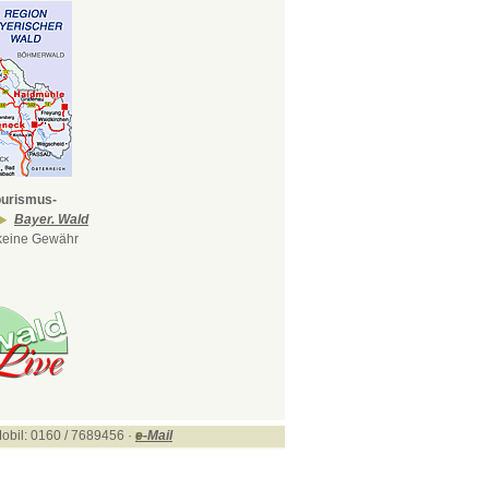
ourismus-
Bayer. Wald
 keine Gewähr
obil: 0160 / 7689456 ·
e-Mail