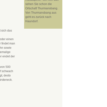
sehen Sie schon die
Ortschaft Thurmansbang.
Von Thurmansbang aus
geht es zurück nach
Haundorf.
 sich das
eder einen
r findet man
ahn sowie
ehemalige
er endet der
 von 500
uf schwach
t, desto
ürsteneck.