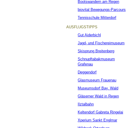
Bootswandern am Regen
biovital Bewegungs-Parcours
Tennisschule Mitterdorf
AUSFLUGSTIPPS
Gut Aiderbichl
Jagd- und Fischereimuseum
Skisprung Breitenberg
Schnupftabakmuseum
Grafenau
Deggendorf
Glasmuseum Frauenau
Museumsdorf Bay. Wald
Gläserner Wald in Regen
Ilztalbahn
Keltendorf Gabreta Ringelai
Xperium Sankt Englmar