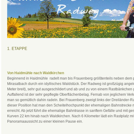
1. ETAPPE
Von Haidmühle nach Waldkirchen
Beginnend in Haidmühle radelt man bis Frauenberg größtenteils neben dem 
Mirasatbach durch ein idyllisches Waldstück. Der Radweg ist großzügig ange
Meter breit), sehr gut ausgeschildert und ab und zu von einem Rastbänkchen
Auffallend ist der sehr gepflegte Oberflächenbelag. Fernab von jeglichem Ver
man so gemütlich dahin radeln. Bei Frauenberg zweigt links der Dreiländer-
dieser Position hat man den Scheitelhochpunkt der ehemaligen Bahnstrecke 
erreicht. Ab jetzt führt die ehemalige Bahntrasse in sanftem Gefälle und mit
Kurven 22 km hinab nach Waldkirchen. Nach 6 Kilometer lädt ein Rastplatz mi
Panoramaaussicht zu einer kleinen Pause ein.