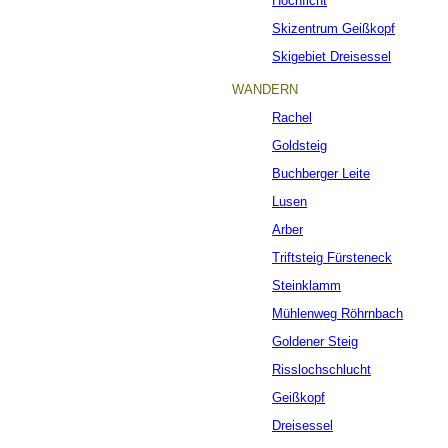
Hochficht
Skizentrum Geißkopf
Skigebiet Dreisessel
WANDERN
Rachel
Goldsteig
Buchberger Leite
Lusen
Arber
Triftsteig Fürsteneck
Steinklamm
Mühlenweg Röhrnbach
Goldener Steig
Risslochschlucht
Geißkopf
Dreisessel