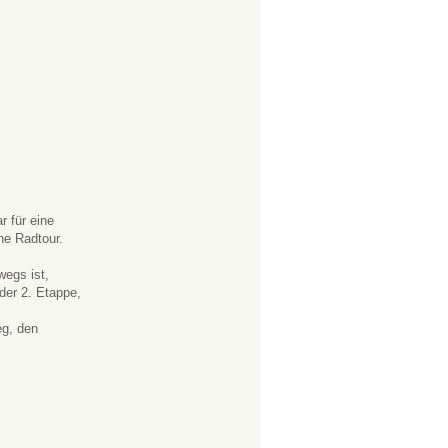
r für eine
he Radtour.
egs ist,
der 2. Etappe,
g, den