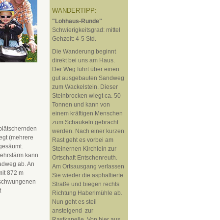
WANDERTIPP:
"Lohhaus-Runde"
Schwierigkeitsgrad: mittel
Gehzeit: 4-5 Std.
Die Wanderung beginnt
direkt bei uns am Haus.
Der Weg führt über einen
gut ausgebauten Sandweg
zum Wackelstein. Dieser
Steinbrocken wiegt ca. 50
Tonnen und kann von
einem kräftigen Menschen
zum Schaukeln gebracht
plätschernden
werden. Nach einer kurzen
legt (mehrere
Rast geht es vorbei am
 gesäumt.
Steinernen Kirchlein zur
kehrslärm kann
Ortschaft Entschenreuth.
Radweg ab. An
Am Ortsausgang verlassen
mit 872 m
Sie wieder die asphaltierte
 geschwungenen
Straße und biegen rechts
t
Richtung Haberlmühle ab.
Nun geht es steil
ansteigend zur
Rastkapelle. Von hier aus