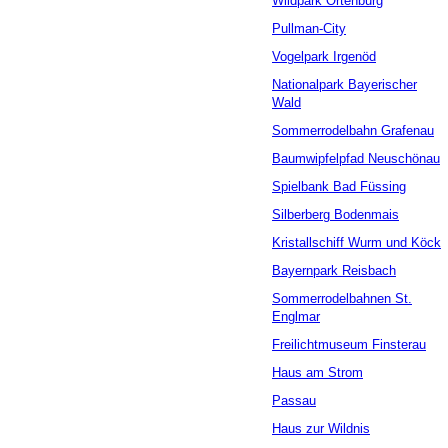
Wildpark Ortenburg
Pullman-City
Vogelpark Irgenöd
Nationalpark Bayerischer
Wald
Sommerrodelbahn Grafenau
Baumwipfelpfad Neuschönau
Spielbank Bad Füssing
Silberberg Bodenmais
Kristallschiff Wurm und Köck
Bayernpark Reisbach
Sommerrodelbahnen St.
Englmar
Freilichtmuseum Finsterau
Haus am Strom
Passau
Haus zur Wildnis