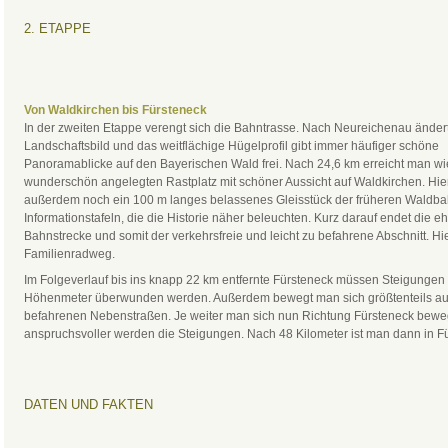
2. ETAPPE
Von Waldkirchen bis Fürsteneck
In der zweiten Etappe verengt sich die Bahntrasse. Nach Neureichenau ändert
Landschaftsbild und das weitflächige Hügelprofil gibt immer häufiger schöne
Panoramablicke auf den Bayerischen Wald frei. Nach 24,6 km erreicht man wi
wunderschön angelegten Rastplatz mit schöner Aussicht auf Waldkirchen. Hie
außerdem noch ein 100 m langes belassenes Gleisstück der früheren Waldb
Informationstafeln, die die Historie näher beleuchten. Kurz darauf endet die 
Bahnstrecke und somit der verkehrsfreie und leicht zu befahrene Abschnitt. Hi
Familienradweg.
Im Folgeverlauf bis ins knapp 22 km entfernte Fürsteneck müssen Steigungen
Höhenmeter überwunden werden. Außerdem bewegt man sich größtenteils a
befahrenen Nebenstraßen. Je weiter man sich nun Richtung Fürsteneck beweg
anspruchsvoller werden die Steigungen. Nach 48 Kilometer ist man dann in F
DATEN UND FAKTEN